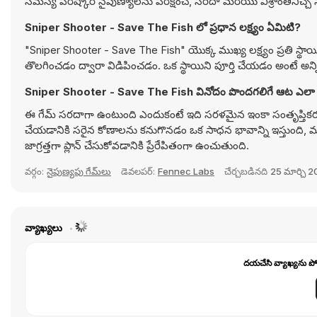
సమస్య పరిష్కార నైపుణ్యాలను పరీక్షించే, సరదా మరియు విశ్రాంతినిచ్చే
Sniper Shooter - Save The Fish లో ప్రధాన లక్ష్యం ఏమిటి?
"Sniper Shooter - Save The Fish" యొక్క ముఖ్య లక్ష్యం ప్రతి స్థా
తొలగించడం ద్వారా విడిపించడం. ఒక స్థాయిని పూర్తి చేయడం అంటే అన్
Sniper Shooter - Save The Fish వినోదం పొందగల
ఈ గేమ్ సరదాగా ఉంటుంది ఎందుకంటే ఇది సరళమైన ఇంకా సంతృప్తికరమైన షూ
చేయడానికి సరైన కోణాలను కనుగొనడం ఒక సాధన భావాన్ని ఇస్తుంది, మ
జాగ్రత్తగా ప్లాన్ చేసుకోవడానికి ప్రేరేపితంగా ఉంచుతుంది.
వర్గం:
నైపుణ్యపు గేమ్‌లు
డెవలపర్:
Fennec Labs
చేర్చబడినది
25 మార్చి 
వ్యాఖ్యలు
దయచేసి వ్యాఖ్యను పోస్ట