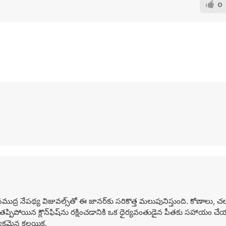
0
ుద్ర నేపథ్య విజువల్స్‌తో ఈ జానర్‌కు సరికొత్త మలుపునిస్తుంది. కోణాలు
్పిపోయిన క్లౌన్‌ఫిష్‌ను రక్షించడానికి ఒక ధైర్యవంతుడైన పీతకు సహాయం చ
్యేకమైన కలయిక.