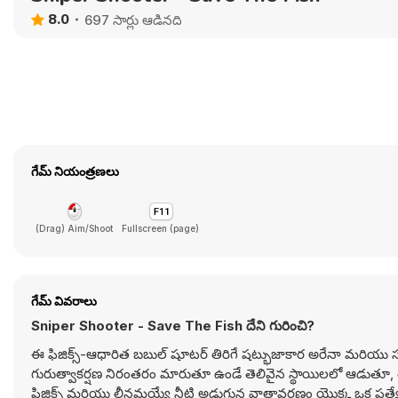
8.0
697 సార్లు ఆడినది
గేమ్ నియంత్రణలు
(Drag) Aim/Shoot
Fullscreen (page)
గేమ్ వివరాలు
Sniper Shooter - Save The Fish దేని గురించి?
ఈ ఫిజిక్స్-ఆధారిత బబుల్ షూటర్ తిరిగే షట్భుజాకార అరేనా మరియు సమ
గురుత్వాకర్షణ నిరంతరం మారుతూ ఉండే తెలివైన స్థాయిలలో ఆడుతూ, తప
ఫిజిక్స్ మరియు లీనమయ్యే నీటి అడుగున వాతావరణం యొక్క ఒక ప్రత