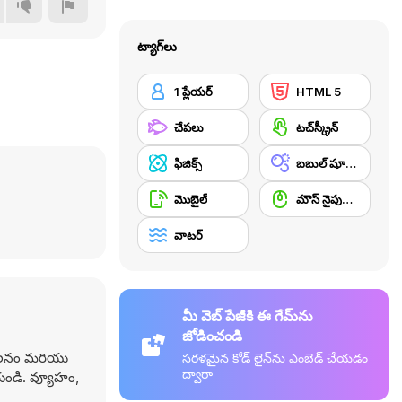
ట్యాగ్‌లు
1 ప్లేయర్
HTML 5
చేపలు
టచ్‌స్క్రీన్
ఫిజిక్స్
బబుల్ షూటర్
మొబైల్
మౌస్ నైపుణ్యం
వాటర్
మీ వెబ్ పేజీకి ఈ గేమ్‌ను
జోడించండి
, చలనం మరియు
సరళమైన కోడ్ లైన్‌ను ఎంబెడ్ చేయడం
ద్వారా
ేయండి. వ్యూహం,