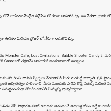
్ లోనే కాకుండా మొబైల్ డివైసెస్ లో కూడా ఆడుకోవచ్చు. ఇది నేరుగా బ్రౌజర్ ల
ిగా ఉచితం మరియు బ్రౌజర్ లో నేరుగా ఆడుకోవచ్చు.
ియు
Monster Cafe
,
Lost Civilizations
,
Bubble Shooter Candy 2
, మ
్నీ Y8 Gamesలో తక్షణమే ఆడటానికి అందుబాటులో ఉన్నాయి.
ొలగించి, దానిని స్వేచ్ఛగా చేయడానికి మీరు గురిపెట్టి కాల్చాలి. ప్రతి స్థా
యంత ఖచ్చితత్వం పాటించాలి. మీరు ముందుకు సాగిన కొద్దీ, పజిల్స్ మరింత సంక్
ర్థవంతంగా తొలగించడానికి మిమ్మల్ని ప్రోత్సహిస్తాయి.
మిళితం చేసే సాధారణ పజిల్ ఆటలను ఆనందించే ఆటగాళ్ల కోసం ఉద్దేశించబడి