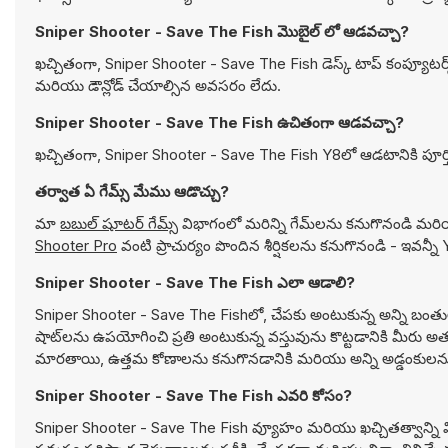
Sniper Shooter - Save The Fish మొబైల్ లో ఆడవచ్చా?
ఖచ్చితంగా, Sniper Shooter - Save The Fish డెస్క్ టాప్ కంప్యూటర్స
మరియు డౌన్లోడ్ చేయాల్సిన అవసరం లేదు.
Sniper Shooter - Save The Fish ఉచితంగా ఆడవచ్చా?
ఖచ్చితంగా, Sniper Shooter - Save The Fish Y8లో ఆడటానికి పూర్త
తర్వాత ఏ గేమ్స్ మేము ఆడొచ్చు?
మా
బబుల్ షూటర్ గేమ్స్
విభాగంలో మరిన్ని గేమ్‌లను కనుగొనండి మర
Shooter Pro
వంటి ప్రాచుర్యం పొందిన శీర్షికలను కనుగొనండి - ఇవన
Sniper Shooter - Save The Fish ఎలా ఆడాలి?
Sniper Shooter - Save The Fishలో, చేపకు అంటుకున్న అన్ని బంతులను త
షాట్‌లను ఉపయోగించి ప్రతి అంటుకున్న వస్తువును కొట్టడానికి మీరు అత్
మారతాయి, ఉత్తమ కోణాలను కనుగొనడానికి మరియు అన్ని అడ్డంకులను సమ
Sniper Shooter - Save The Fish ఎవరి కోసం?
Sniper Shooter - Save The Fish వ్యూహం మరియు ఖచ్చితత్వాన్ని 