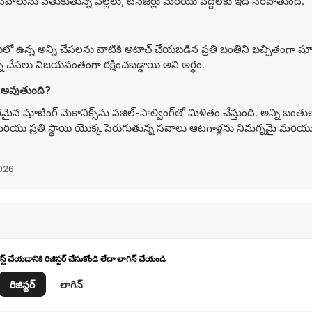
 సవాలును వెతుకుతున్న పిల్లలు, టీనేజర్లు మరియు పెద్దలకు ఇది సరిపోతుంది.
యిలో ఉన్న అన్ని చేపలను వాటికి అటాచ్ చేయబడిన ప్రతి బంతిని ఖచ్చితంగా షూ
ని చేపలు విజయవంతంగా రక్షించబడ్డాయి అని అర్థం.
ిగే ఆట ఎలా అవుతుంది?
టింగ్ మెకానిక్స్‌ను పజిల్-సాల్వింగ్‌తో మిళితం చేస్తుంది. అన్ని బంతుల
రియు ప్రతి స్థాయి యొక్క పెరుగుతున్న సవాలు ఆటగాళ్లను నిమగ్నమై మరియు
2026
్ చేయడానికి రిజిస్టర్ చేసుకోండి లేదా లాగిన్ చేయండి
రిజిస్టర్
లాగిన్