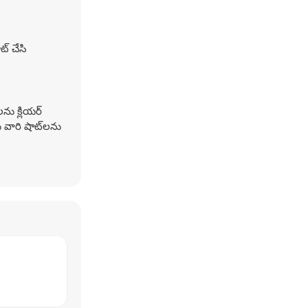
ట్ చేసి
ను క్లియర్
 వారి షాట్‌లను