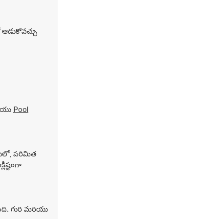
ో ఆడుకోవచ్చు
రియు
Pool
యిలో, పరిమిత
లిష్టంగా
ంది. గురి మరియు