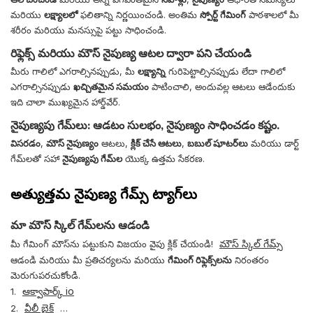
మరియు
లక్ష్యాలలో
ఫలితాన్ని నిర్ణయించండి. అంతిమ
స్పోర్ట్ గేమింగ్
పాఠశాలలో మీ
శరీరం మరియు మనస్సుపై పట్టు సాధించండి.
రిఫ్లెక్స్ మరియు మౌస్ నైపుణ్య ఆటల ద్వారా పని చేయండి
మీరు గాలిలో ఎగరాల్సినప్పుడు, మీ
లక్ష్యాన్ని
గురిపెట్టాల్సినప్పుడు లేదా గాలిలో
ఎగరాల్సినప్పుడు
ఖచ్చితమైన సమయం
పాటించాలి, అందువల్ల ఆటలు ఆడేందుకు
ఇది చాలా ముఖ్యమైన హార్డ్‌వేర్.
నైపుణ్యపు గేమ్‌లు: ఆడటం సులభం, నైపుణ్యం సాధించడం కష్టం.
విసరడం
,
మౌస్ నైపుణ్యం
ఆటలు,
క్లిక్ చేసే ఆటలు
,
బబుల్ షూటర్‌లు
మరియు డార్ట్
గేమ్‌లతో సహా
నైపుణ్యపు గేమ్‌ల
యొక్క ఉత్తమ సేకరణ.
అత్యుత్తమ నైపుణ్య గేమ్స్ ట్యాగ్‌లు
మా మౌస్ స్కిల్ గేమ్‌లను ఆడండి
మౌస్ స్కిల్ గేమ్స్
మీ గేమింగ్ మౌస్‌ను పట్టుకుని విజయం వైపు క్లిక్ చేయండి!
ఆడండి మరియు మీ ప్రతిచర్యలను మరియు
గేమింగ్ రిఫ్లెక్స్‌లను
నిరంతరం
మెరుగుపరచుకోండి.
ఆక్వాపార్క్ io
1.
వీలీ బైక్
2.