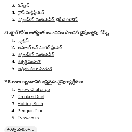
గన్‌బ్లడ్
స్లోప్ మల్టీప్లేయర్
హ్యాండ్‌లెస్ మిలియనీర్: ట్రిక్ ది గిలెటిన్
మొబైల్ కోసం అత్యంత జనాదరణ పొందిన నైపుణ్యపు గేమ్స్
స్కైట్రిప్
అమాంగ్ అస్ సింగిల్ ప్లేయర్
హ్యాండ్‌లెస్ మిలియనీర్
పర్ఫెక్ట్ పియానో
ఆవుకు పాలు పిండండి
Y8.com బృందానికి ఇష్టమైన నైపుణ్య క్రీడలు
Arrow Challenge
Drunken Duel
Hotdog Bush
Penguin Diner
Evowars io
మరిన్ని చూపించు