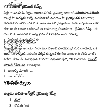
పిక్ ఎ లాక్
3.
Y8.comలో టైమింగ్ గేమ్స్
సిద్ధంగా ఉండండి, సిద్ధం, బయలుదేరండి! నైపుణ్య ఆటలలో
సమయపాలన కీలకం
,
కాబట్టి మీ
ఓర్పును
పరీక్షించుకోవడానికి మరియు మీ
ప్రతిస్పందన
సమయాన్ని
మెరుగుపరచుకోవడానికి మీకు అవకాశం వచ్చినప్పుడల్లా, మీరు ఖచ్చితంగా ఒకటి
టైమింగ్ గేమ్స్
లేదా రెండు ఆటలు ఆడటానికి ఈ అవకాశాన్ని తీసుకోవాలి.
ఈ
రోజు మీకు అవసరమైన అన్ని
టైమింగ్ సవాళ్లను
అందించగలవు.
మిలిటరీ షూటర్ ట్రైనింగ్
1.
బబుల్ షూటర్ గేమ్‌లు
గోల్డ్ మైనర్
2.
నైపుణ్య ఆటలు ఆడుతూ మీరు ఎలా విశ్రాంతి పొందవచ్చు? గురి చూడండి,
ఒక
కలర్ స్పిన్
3.
బుడగను కాల్చండి
మరియు
పక్కన ఉన్న ఒకే రంగుల
బంతులను కలిపి వాటిని
బబుల్
పడేలా చేయండి. సులభమైన మరియు విశ్రాంతినిచ్చేది, Y8 వందలాది
షూటర్ గేమ్‌లను
అందిస్తోంది.
బబుల్స్ షూటర్
1.
బబుల్ గేమ్ 3
2.
Y8 సిఫార్సులు
బబుల్జ్
3.
ఉత్తమ ఉచిత ఆన్‌లైన్ నైపుణ్య గేమ్స్
మేజ్
రోలింగ్ సిటీ