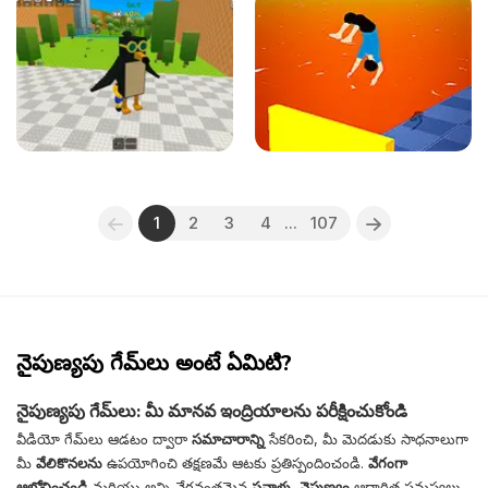
1
2
3
4
...
107
నైపుణ్యపు గేమ్‌లు అంటే ఏమిటి?
నైపుణ్యపు గేమ్‌లు: మీ మానవ ఇంద్రియాలను పరీక్షించుకోండి
వీడియో గేమ్‌లు ఆడటం ద్వారా
సమాచారాన్ని
సేకరించి, మీ మెదడుకు సాధనాలుగా
మీ
వేలికొనలను
ఉపయోగించి తక్షణమే ఆటకు ప్రతిస్పందించండి.
వేగంగా
ఆలోచించండి
మరియు అన్ని వేగవంతమైన
సవాళ్లు
,
నైపుణ్యం
ఆధారిత సమస్యలు