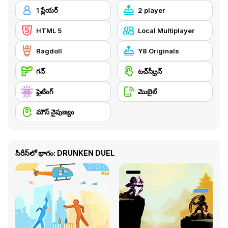
1 ప్లేయర్
2 player
HTML 5
Local Multiplayer
Ragdoll
Y8 Originals
గన్
టచ్‌స్క్రీన్
ఫైటింగ్
మొబైల్
మౌస్ నైపుణ్యం
సిరీస్‌లో భాగం: DRUNKEN DUEL