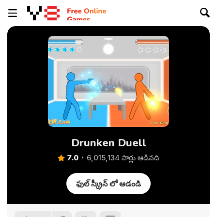
Drunken Duell
7.0
6,015,134 సార్లు ఆడినది
ఫుల్ స్క్రీన్ లో ఆడండి