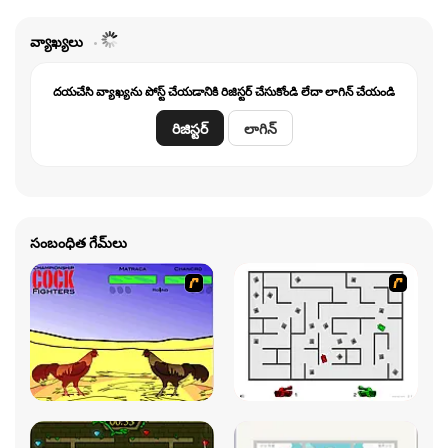
వ్యాఖ్యలు
దయచేసి వ్యాఖ్యను పోస్ట్ చేయడానికి రిజిస్టర్ చేసుకోండి లేదా లాగిన్ చేయండి
రిజిస్టర్
లాగిన్
సంబంధిత గేమ్‌లు