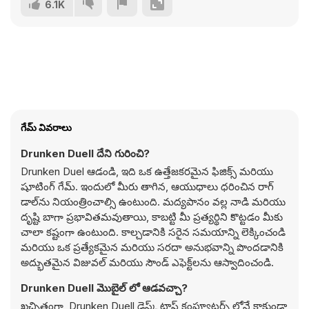
6.1K
గేమ్ వివరాలు
Drunken Duell దేని గురించి?
Drunken Duel ఆడండి, ఇది ఒక ఉత్తేజకరమైన ఫిజిక్స్ మరియు
షూటింగ్ గేమ్. ఇందులో మీరు తాగిన, ఆయుధాలు ధరించిన రాగ్
డాల్‌ను నియంత్రించాల్సి ఉంటుంది. మద్యపానం వల్ల నాడి మరియు
దృష్టి బాగా ప్రభావితమవుతాయి, కాబట్టి మీ ప్రత్యర్థిని కొట్టడం మీకు
చాలా కష్టంగా ఉంటుంది. కాల్చడానికి సరైన సమయాన్ని లెక్కించండి
మరియు ఒక ప్రత్యేకమైన మరియు సరదా అనుభవాన్ని పొందడానికి
అద్భుతమైన విజువల్ మరియు సౌండ్ ఎఫెక్ట్‌లను ఆస్వాదించండి.
Drunken Duell మొబైల్ లో ఆడవచ్చా?
ఖచ్చితంగా, Drunken Duell డెస్క్ టాప్ కంప్యూటర్స్ లోనే కాకుండా