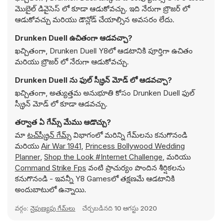
మొబైల్ డివైసెస్ లో కూడా ఆడుకోవచ్చు. ఇది నేరుగా బ్రౌజర్ లో
ఆడుకోవచ్చు మరియు డౌన్లోడ్ చేయాల్సిన అవసరం లేదు.
Drunken Duell ఉచితంగా ఆడవచ్చా?
ఖచ్చితంగా, Drunken Duell Y8లో ఆడటానికి పూర్తిగా ఉచితం
మరియు బ్రౌజర్ లో నేరుగా ఆడుకోవచ్చు.
Drunken Duell ను ఫుల్ స్క్రీన్ మోడ్ లో ఆడవచ్చా?
ఖచ్చితంగా, అత్యుత్తమ అనుభూతి కోసం Drunken Duell ఫుల్
స్క్రీన్ మోడ్ లో కూడా ఆడవచ్చు.
తర్వాత ఏ గేమ్స్ మేము ఆడొచ్చు?
మా
టచ్‌స్క్రీన్ గేమ్స్
విభాగంలో మరిన్ని గేమ్‌లను కనుగొనండి
మరియు
Air War 1941
,
Princess Bollywood Wedding
Planner
,
Shop the Look #Internet Challenge
, మరియు
Command Strike Fps
వంటి ప్రాచుర్యం పొందిన శీర్షికలను
కనుగొనండి - ఇవన్నీ Y8 Gamesలో తక్షణమే ఆడటానికి
అందుబాటులో ఉన్నాయి.
వర్గం:
నైపుణ్యపు గేమ్‌లు
చేర్చబడినది
10 ఆగస్టు 2020