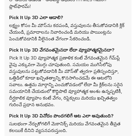
ప్లాట్‌ఫారమ్!
Pick It Up 3D ఎలా ఆడాలి?
లక్ష్యం కోసం మీ మౌస్‌ను కదపండి, వస్తువులను తీసుకోవడానికి క్లిక్
చేయండి, ప్రమాదాలను నివారించండి మరియు పాయింట్లను
పెంచుకోవడానికి వీలైనంత వేగంగా సేకరించండి.
Pick It Up 3D వేగవంతమైనదా లేదా వ్యూహాత్మకమైనదా?
Pick It Up 3D వ్యూహాత్మక ప్రణాళిక కంటే వేగవంతమైన గేమ్‌ప్లే
వైపు ఎక్కువగా మొగ్గు చూపుతుంది. సమయం ముగిసేలోపు
వస్తువులను పట్టుకోవడానికి మీ మౌస్‌తో త్వరగా ప్రతిస్పందిస్తూ,
ఒత్తిడిలో కూడా ఖచ్చితత్వాన్ని కొనసాగించడమే ఈ ఆటలోని
సవాలు. ఉత్తమ మార్గాన్ని ఎంచుకోవడంలో లేదా మీ క్లిక్‌లను సరైన
సమయానికి చేయడంలో కొద్దిపాటి వ్యూహాత్మక అంశం ఉన్నప్పటికీ,
దీర్ఘకాలిక వ్యూహం కంటే వేగం, రిఫ్లెక్సులు మరియు ఖచ్చితత్వం
గురించే ప్రధాన అనుభవం.
Pick It Up 3D వినోదం పొందగలిగే ఆట ఎలా అవుతుంది?
సులభంగా నేర్చుకోగలిగే మెకానిక్స్ మరియు వేగవంతమైన తీవ్రత
కలయికే దీనిని వ్యసనపరుస్తుంది.