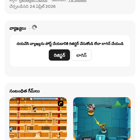
చేర్చబడినది
24 ఏప్రిల్ 2026
వ్యాఖ్యలు
దయచేసి వ్యాఖ్యను పోస్ట్ చేయడానికి రిజిస్టర్ చేసుకోండి లేదా లాగిన్ చేయండి
రిజిస్టర్
లాగిన్
సంబంధిత గేమ్‌లు