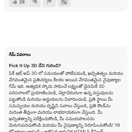
28
గేమ్ వివరాలు
Pick It Up 3D దేని గురించి?
పిక్ ఇట్ అప్ 3D లో సమయంతో పోటీపడండి, ఖచ్చితత్వం మరియు
వేగవంతమైన ప్రతిచర్యలు కీలకం అయిన వేగవంతమైన నైపుణ్యాల
గేమ్ ఇది. అత్యధిక స్కోరు సాధించే లక్ష్యంతో డైనమిక్ 3D
పరిసరాలలో ప్రయాణించండి, చెల్లాచెదురుగా ఉన్న వస్తువులను
పట్టుకోండి మరియు అడ్డంకులను నివారించండి. ప్రతి స్థాయి మీ
సమన్వయం మరియు దృష్టిని సవాలు చేస్తుంది, ప్రతి రౌండ్‌ను
మరింత తీవ్రంగా మరియు లాభదాయకంగా చేస్తుంది. మీ
ఖచ్చితత్వాన్ని పరీక్షించుకోండి, మీ సమయపాలనను
మెరుగుపరచుకోండి మరియు మీ నైపుణ్యాన్ని నిరూపించుకోండి! Y8
లో ఆటలు ఆడండి - అతిపెద్ద ఆధునిక HTML5 గేమింగ్