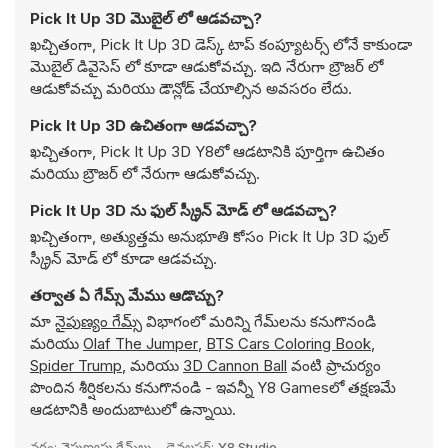
Pick It Up 3D మొబైల్ లో ఆడవచ్చా?
ఖచ్చితంగా, Pick It Up 3D డెస్క్ టాప్ కంప్యూటర్స్ లోనే కాకుండా
మొబైల్ డివైసెస్ లో కూడా ఆడుకోవచ్చు. ఇది నేరుగా బ్రౌజర్ లో
ఆడుకోవచ్చు మరియు డౌన్లోడ్ చేయాల్సిన అవసరం లేదు.
Pick It Up 3D ఉచితంగా ఆడవచ్చా?
ఖచ్చితంగా, Pick It Up 3D Y8లో ఆడటానికి పూర్తిగా ఉచితం
మరియు బ్రౌజర్ లో నేరుగా ఆడుకోవచ్చు.
Pick It Up 3D ను ఫుల్ స్క్రీన్ మోడ్ లో ఆడవచ్చా?
ఖచ్చితంగా, అత్యుత్తమ అనుభూతి కోసం Pick It Up 3D ఫుల్
స్క్రీన్ మోడ్ లో కూడా ఆడవచ్చు.
తర్వాత ఏ గేమ్స్ మేము ఆడొచ్చు?
మా
నైపుణ్యం గేమ్స్
విభాగంలో మరిన్ని గేమ్‌లను కనుగొనండి
మరియు
Olaf The Jumper
,
BTS Cars Coloring Book
,
Spider Trump
, మరియు
3D Cannon Ball
వంటి ప్రాచుర్యం
పొందిన శీర్షికలను కనుగొనండి - ఇవన్నీ Y8 Gamesలో తక్షణమే
ఆడటానికి అందుబాటులో ఉన్నాయి.
వర్గం:
నైపుణ్యపు గేమ్‌లు
డెవలపర్:
Y8 Studio