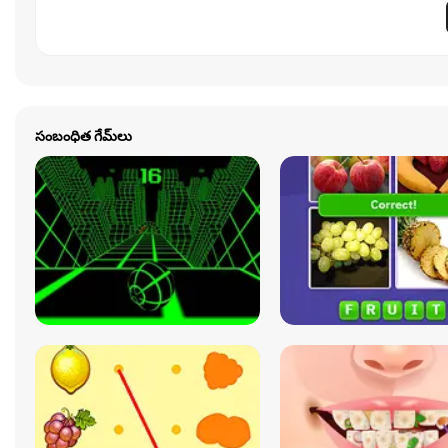
సంబంధిత గేమ్‌లు