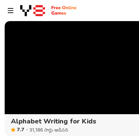
Alphabet Writing for Kids
7.7
31,186 సార్లు ఆడినది