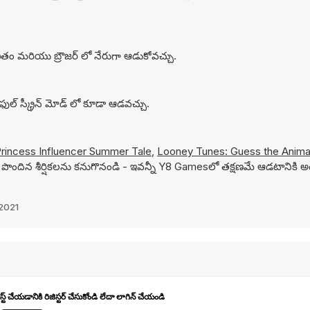
ితం మరియు బ్రౌజర్ లో నేరుగా ఆడుకోవచ్చు.
ల్ స్క్రీన్ మోడ్ లో కూడా ఆడవచ్చు.
rincess Influencer Summer Tale
,
Looney Tunes: Guess the Anima
ం పొందిన శీర్షికలను కనుగొనండి - ఇవన్నీ Y8 Gamesలో తక్షణమే ఆడటానికి
్ 2021
్ చేయడానికి రిజిస్టర్ చేసుకోండి లేదా లాగిన్ చేయండి