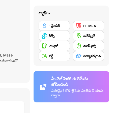
ట్యాగ్‌లు
1 ప్లేయర్
HTML 5
కిడ్స్
టచ్‌స్క్రీన్
మొబైల్
మౌస్ నైపుణ్యం
l
,
Maze
వర్డ్
విద్యాపరమైన
 అందుబాటులో
మీ వెబ్ పేజీకి ఈ గేమ్‌ను
జోడించండి
సరళమైన కోడ్ లైన్‌ను ఎంబెడ్ చేయడం
ద్వారా