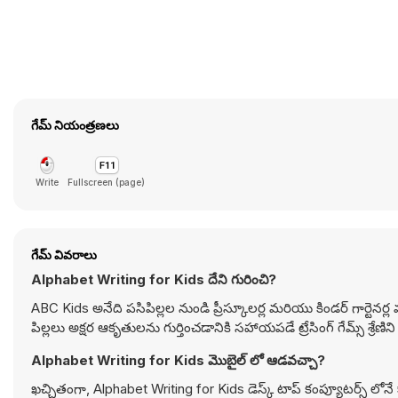
గేమ్ నియంత్రణలు
Write
Fullscreen (page)
గేమ్ వివరాలు
Alphabet Writing for Kids దేని గురించి?
ABC Kids అనేది పసిపిల్లల నుండి ప్రీస్కూలర్ల మరియు కిండర్ గార్టెన
పిల్లలు అక్షర ఆకృతులను గుర్తించడానికి సహాయపడే ట్రేసింగ్ గేమ్స్ శ్రేణిని
Alphabet Writing for Kids మొబైల్ లో ఆడవచ్చా?
ఖచ్చితంగా, Alphabet Writing for Kids డెస్క్ టాప్ కంప్యూటర్స్ లోన