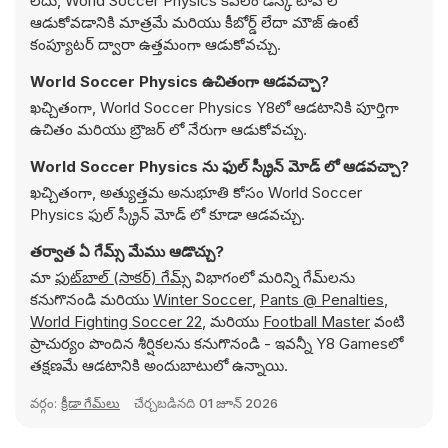
లేదు, World Soccer Physics కేవలం డెస్క్ టాప్ లో
ఆడుకోవడానికి మాత్రమే మరియు కీబోర్డ్ లేదా మౌజ్ ఉంటే
కంప్యూటర్ ద్వారా ఉత్తమంగా ఆడుకోవచ్చు.
World Soccer Physics ఉచితంగా ఆడవచ్చా?
ఖచ్చితంగా, World Soccer Physics Y8లో ఆడటానికి పూర్తిగా
ఉచితం మరియు బ్రౌజర్ లో నేరుగా ఆడుకోవచ్చు.
World Soccer Physics ను ఫుల్ స్క్రీన్ మోడ్ లో ఆడవచ్చా?
ఖచ్చితంగా, అత్యుత్తమ అనుభూతి కోసం World Soccer
Physics ఫుల్ స్క్రీన్ మోడ్ లో కూడా ఆడవచ్చు.
తర్వాత ఏ గేమ్స్ మేము ఆడొచ్చు?
మా
ఫుట్‌బాల్ (సాకర్) గేమ్స్
విభాగంలో మరిన్ని గేమ్‌లను
కనుగొనండి మరియు
Winter Soccer
,
Pants @ Penalties
,
World Fighting Soccer 22
, మరియు
Football Master
వంటి
ప్రాచుర్యం పొందిన శీర్షికలను కనుగొనండి - ఇవన్నీ Y8 Gamesలో
తక్షణమే ఆడటానికి అందుబాటులో ఉన్నాయి.
వర్గం:
క్రీడా గేమ్‌లు
చేర్చబడినది
01 జూన్ 2026