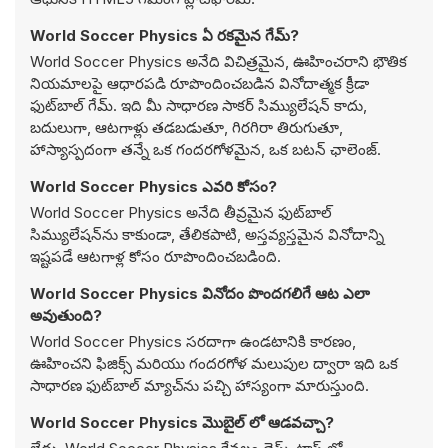
World Soccer Physics ఏ రకమైన గేమ్?
World Soccer Physics అనేది విచిత్రమైన, ఊహించరాని భౌతిక
నియమాలపై ఆధారపడి రూపొందించబడిన వినోదాత్మక క్రీడా
ఫుట్‌బాల్ గేమ్. ఇది మీ సాధారణ సాకర్ సిమ్యులేషన్ కాదు,
బదులుగా, ఆటగాళ్లు తడబడుతూ, గిరగిరా తిరుగుతూ,
హాస్యాస్పదంగా తన్నే ఒక గందరగోళమైన, ఒక బటన్ ఛాలెంజ్.
World Soccer Physics ఎవరి కోసం?
World Soccer Physics అనేది తీవ్రమైన ఫుట్‌బాల్
సిమ్యులేషన్‌ను కాకుండా, తేలికపాటి, అస్తవ్యస్తమైన వినోదాన్ని
ఇష్టపడే ఆటగాళ్ల కోసం రూపొందించబడింది.
World Soccer Physics వినోదం పొందగలిగే ఆట ఎలా
అవుతుంది?
World Soccer Physics సరదాగా ఉండటానికి కారణం,
ఊహించని ఫిజిక్స్ మరియు గందరగోళ మలుపుల ద్వారా ఇది ఒక
సాధారణ ఫుట్‌బాల్ మ్యాచ్‌ను పచ్చి హాస్యంగా మారుస్తుంది.
World Soccer Physics మొబైల్ లో ఆడవచ్చా?