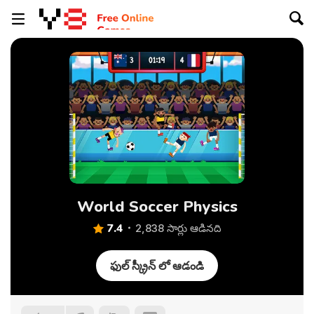
World Soccer Physics
7.4
2,838 సార్లు ఆడినది
ఫుల్ స్క్రీన్ లో ఆడండి