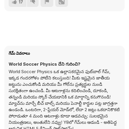
17
గేమ్ వివరాలు
World Soccer Physics దేని గురించి?
World Soccer Physics ఒక ఉల్లాసకరమైన ఫుట్‌బాల్ గేమ్,
ఇక్కడ గందరగోళం పోటీని కలుస్తుంది! మీకు ఇష్టమైన జాతీయ
జట్టును ఎంచుకోండి మరియు మీ గోల్‌ను ప్రత్యర్థుల నుండి
సురక్షితంగా ఉంచండి. మీ ఆటగాళ్లను కదిలించండి, దూకండి,
తన్నండి మరియు స్కోర్ చేయడానికి ఒక మార్గాన్ని కనుగొనండి!
మ్యాచ్‌ను మార్చే బీచ్ బాల్స్ మరియు పెనాల్టీ కార్డుల పట్ల జాగ్రత్తగా
ఉండండి. ఒంటరిగా, 2-ప్లేయర్ మోడ్‌లో, లేదా 2 జట్లు ఒకదానికొకటి
పోరాడుతూ 4 మంది ఆటగాళ్లు కూడా ఆడవచ్చు: సులభమైన
నియంత్రణలు, అంతులేని నవ్వు! Y8లో గేమ్‌లు ఆడండి - అతిపెద్ద
ఆధునిక HTML5 గేమింగ్ ప్లాట్‌ఫారమ్!