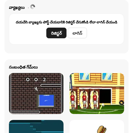
వ్యాఖ్యలు
దయచేసి వ్యాఖ్యను పోస్ట్ చేయడానికి రిజిస్టర్ చేసుకోండి లేదా లాగిన్ చేయండి
రిజిస్టర్
లాగిన్
సంబంధిత గేమ్‌లు