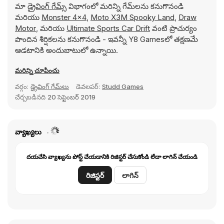
మా
డ్రైవింగ్ గేమ్స్
విభాగంలో మరిన్ని గేమ్‌లను కనుగొనండి
మరియు
Monster 4x4
,
Moto X3M Spooky Land
,
Draw
Motor
, మరియు
Ultimate Sports Car Drift
వంటి ప్రాచుర్యం
పొందిన శీర్షికలను కనుగొనండి - ఇవన్నీ Y8 Gamesలో తక్షణమే
ఆడటానికి అందుబాటులో ఉన్నాయి.
మరిన్ని చూపించు
వర్గం:
డ్రైవింగ్ గేమ్‌లు
డెవలపర్:
Studd Games
చేర్చబడినది
20 సెప్టెంబర్ 2019
వ్యాఖ్యలు
దయచేసి వ్యాఖ్యను పోస్ట్ చేయడానికి రిజిస్టర్ చేసుకోండి లేదా లాగిన్ చేయండి
రిజిస్టర్
లాగిన్