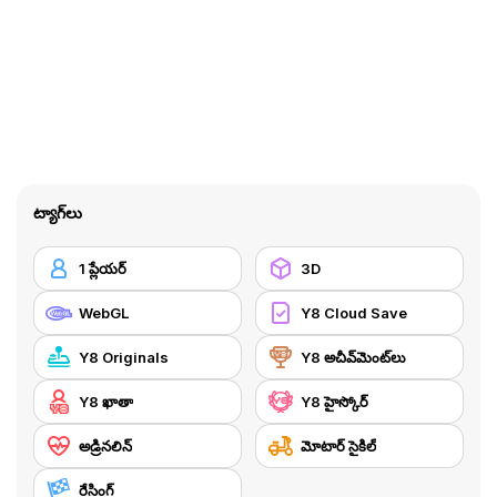
ట్యాగ్‌లు
1 ప్లేయర్
3D
WebGL
Y8 Cloud Save
Y8 Originals
Y8 అచీవ్‌మెంట్‌లు
Y8 ఖాతా
Y8 హైస్కోర్
అడ్రినలిన్
మోటార్ సైకిల్
రేసింగ్