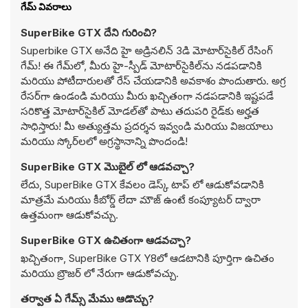
గేమ్ వివరాలు
SuperBike GTX దేని గురించి?
Superbike GTX అనేది హై అడ్రినలిన్ 3డి మోటార్‌సైకిల్ రేసింగ్
గేమ్! ఈ గేమ్‌లో, మీరు హై-స్పీడ్ మోటార్‌సైకిల్‌ను నడపడానికి
మరియు పోటీదారులతో రేస్ చేయడానికి అవకాశం పొందుతారు. అగ్ర
రేసర్‌గా ఉండండి మరియు మీరు ఖచ్చితంగా నడపడానికి ఇష్టపడే
సరికొత్త మోటార్‌సైకిల్ మోడల్‌తో పాటు తదుపరి రైడ్‌కు అర్హత
సాధిస్తారు! మీ అత్యుత్తమ ప్రదర్శన ఇవ్వండి మరియు విజయాలు
మరియు స్కోర్‌లలో అగ్రస్థానాన్ని పొందండి!
SuperBike GTX మొబైల్ లో ఆడవచ్చా?
లేదు, SuperBike GTX కేవలం డెస్క్ టాప్ లో ఆడుకోవడానికి
మాత్రమే మరియు కీబోర్డ్ లేదా మౌజ్ ఉంటే కంప్యూటర్ ద్వారా
ఉత్తమంగా ఆడుకోవచ్చు.
SuperBike GTX ఉచితంగా ఆడవచ్చా?
ఖచ్చితంగా, SuperBike GTX Y8లో ఆడటానికి పూర్తిగా ఉచితం
మరియు బ్రౌజర్ లో నేరుగా ఆడుకోవచ్చు.
తర్వాత ఏ గేమ్స్ మేము ఆడొచ్చు?