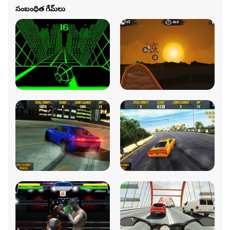
సంబంధిత గేమ్‌లు