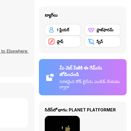
ట్యాగ్‌లు
1 ప్లేయర్
ప్లాట్‌ఫారమ్
ఫ్లాష్
స్పేస్
d to Elsewhere
,
మీ వెబ్ పేజీకి ఈ గేమ్‌ను
జోడించండి
సరళమైన కోడ్ లైన్‌ను ఎంబెడ్ చేయడం
ద్వారా
సిరీస్‌లో భాగం: PLANET PLATFORMER