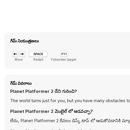
గేమ్ నియంత్రణలు
Move
Restart
Fullscreen (page)
గేమ్ వివరాలు
Planet Platformer 2 దేని గురించి?
The world turns just for you, but you have many obstacles to 
Planet Platformer 2 మొబైల్ లో ఆడవచ్చా?
లేదు, Planet Platformer 2 కేవలం డెస్క్ టాప్ లో ఆడుకోవడానికి మాత