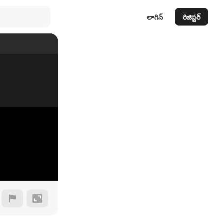
లాగిన్
రిజిస్టర్