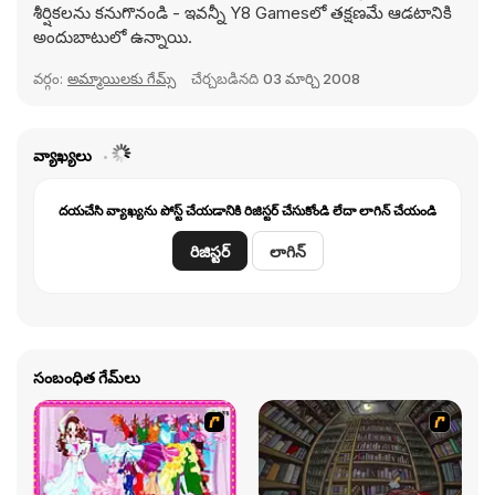
శీర్షికలను కనుగొనండి - ఇవన్నీ Y8 Gamesలో తక్షణమే ఆడటానికి
అందుబాటులో ఉన్నాయి.
వర్గం:
అమ్మాయిలకు గేమ్స్
చేర్చబడినది
03 మార్చి 2008
వ్యాఖ్యలు
దయచేసి వ్యాఖ్యను పోస్ట్ చేయడానికి రిజిస్టర్ చేసుకోండి లేదా లాగిన్ చేయండి
రిజిస్టర్
లాగిన్
సంబంధిత గేమ్‌లు