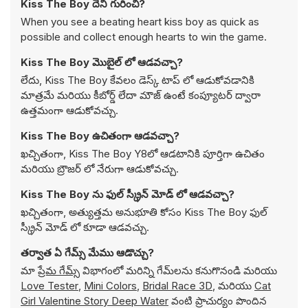
Kiss The Boy దేని గురించి?
When you see a beating heart kiss boy as quick as
possible and collect enough hearts to win the game.
Kiss The Boy మొబైల్ లో ఆడవచ్చా?
లేదు, Kiss The Boy కేవలం డెస్క్ టాప్ లో ఆడుకోవడానికి
మాత్రమే మరియు కీబోర్డ్ లేదా మౌజ్ ఉంటే కంప్యూటర్ ద్వారా
ఉత్తమంగా ఆడుకోవచ్చు.
Kiss The Boy ఉచితంగా ఆడవచ్చా?
ఖచ్చితంగా, Kiss The Boy Y8లో ఆడటానికి పూర్తిగా ఉచితం
మరియు బ్రౌజర్ లో నేరుగా ఆడుకోవచ్చు.
Kiss The Boy ను ఫుల్ స్క్రీన్ మోడ్ లో ఆడవచ్చా?
ఖచ్చితంగా, అత్యుత్తమ అనుభూతి కోసం Kiss The Boy ఫుల్
స్క్రీన్ మోడ్ లో కూడా ఆడవచ్చు.
తర్వాత ఏ గేమ్స్ మేము ఆడొచ్చు?
మా
ప్రేమ గేమ్స్
విభాగంలో మరిన్ని గేమ్‌లను కనుగొనండి మరియు
Love Tester
,
Mini Colors
,
Bridal Race 3D
, మరియు
Cat
Girl Valentine Story Deep Water
వంటి ప్రాచుర్యం పొందిన