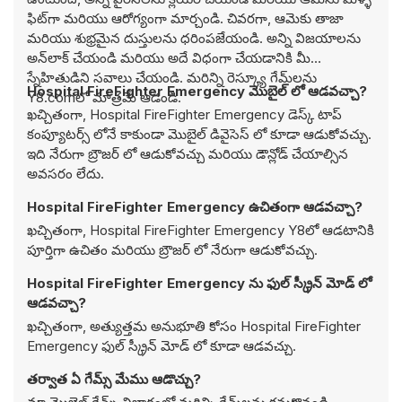
ఫిట్‌గా మరియు ఆరోగ్యంగా మార్చండి. చివరగా, ఆమెకు తాజా
మరియు శుభ్రమైన దుస్తులను ధరింపజేయండి. అన్ని విజయాలను
అన్‌లాక్ చేయండి మరియు అదే విధంగా చేయడానికి మీ
స్నేహితుడిని సవాలు చేయండి. మరిన్ని రెస్క్యూ గేమ్‌లను
Hospital FireFighter Emergency మొబైల్ లో ఆడవచ్చా?
Y8.comలో మాత్రమే ఆడండి.
ఖచ్చితంగా, Hospital FireFighter Emergency డెస్క్ టాప్
కంప్యూటర్స్ లోనే కాకుండా మొబైల్ డివైసెస్ లో కూడా ఆడుకోవచ్చు.
ఇది నేరుగా బ్రౌజర్ లో ఆడుకోవచ్చు మరియు డౌన్లోడ్ చేయాల్సిన
అవసరం లేదు.
Hospital FireFighter Emergency ఉచితంగా ఆడవచ్చా?
ఖచ్చితంగా, Hospital FireFighter Emergency Y8లో ఆడటానికి
పూర్తిగా ఉచితం మరియు బ్రౌజర్ లో నేరుగా ఆడుకోవచ్చు.
Hospital FireFighter Emergency ను ఫుల్ స్క్రీన్ మోడ్ లో
ఆడవచ్చా?
ఖచ్చితంగా, అత్యుత్తమ అనుభూతి కోసం Hospital FireFighter
Emergency ఫుల్ స్క్రీన్ మోడ్ లో కూడా ఆడవచ్చు.
తర్వాత ఏ గేమ్స్ మేము ఆడొచ్చు?