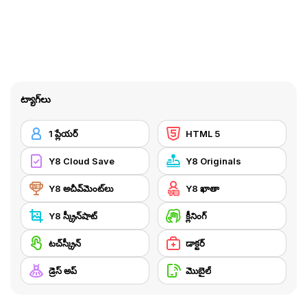
ట్యాగ్‌లు
1 ప్లేయర్
HTML 5
Y8 Cloud Save
Y8 Originals
Y8 అచీవ్‌మెంట్‌లు
Y8 ఖాతా
Y8 స్క్రీన్‌షాట్
క్లీనింగ్
టచ్‌స్క్రీన్
డాక్టర్
డ్రెస్ అప్
మొబైల్