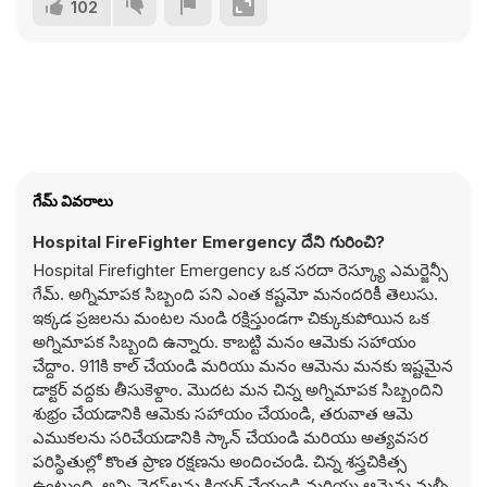
102
గేమ్ వివరాలు
Hospital FireFighter Emergency దేని గురించి?
Hospital Firefighter Emergency ఒక సరదా రెస్క్యూ ఎమర్జెన్సీ
గేమ్. అగ్నిమాపక సిబ్బంది పని ఎంత కష్టమో మనందరికీ తెలుసు.
ఇక్కడ ప్రజలను మంటల నుండి రక్షిస్తుండగా చిక్కుకుపోయిన ఒక
అగ్నిమాపక సిబ్బంది ఉన్నారు. కాబట్టి మనం ఆమెకు సహాయం
చేద్దాం. 911కి కాల్ చేయండి మరియు మనం ఆమెను మనకు ఇష్టమైన
డాక్టర్ వద్దకు తీసుకెళ్దాం. మొదట మన చిన్న అగ్నిమాపక సిబ్బందిని
శుభ్రం చేయడానికి ఆమెకు సహాయం చేయండి, తరువాత ఆమె
ఎముకలను సరిచేయడానికి స్కాన్ చేయండి మరియు అత్యవసర
పరిస్థితుల్లో కొంత ప్రాణ రక్షణను అందించండి. చిన్న శస్త్రచికిత్స
ఉంటుంది, అన్ని వైరస్‌లను క్లియర్ చేయండి మరియు ఆమెను మళ్ళీ