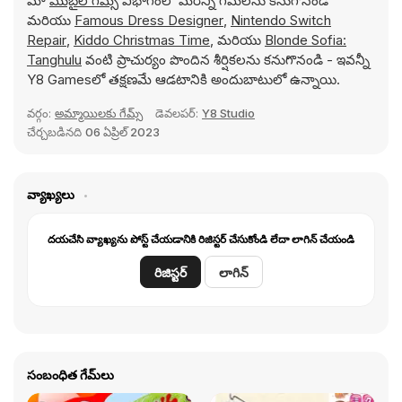
మా
మొబైల్ గేమ్స్
విభాగంలో మరిన్ని గేమ్‌లను కనుగొనండి
మరియు
Famous Dress Designer
,
Nintendo Switch
Repair
,
Kiddo Christmas Time
, మరియు
Blonde Sofia:
Tanghulu
వంటి ప్రాచుర్యం పొందిన శీర్షికలను కనుగొనండి - ఇవన్నీ
Y8 Gamesలో తక్షణమే ఆడటానికి అందుబాటులో ఉన్నాయి.
వర్గం:
అమ్మాయిలకు గేమ్స్
డెవలపర్:
Y8 Studio
చేర్చబడినది
06 ఏప్రిల్ 2023
వ్యాఖ్యలు
దయచేసి వ్యాఖ్యను పోస్ట్ చేయడానికి రిజిస్టర్ చేసుకోండి లేదా లాగిన్ చేయండి
రిజిస్టర్
లాగిన్
సంబంధిత గేమ్‌లు