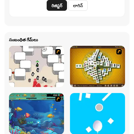
రిజిస్టర్
లాగిన్
సంబంధిత గేమ్‌లు