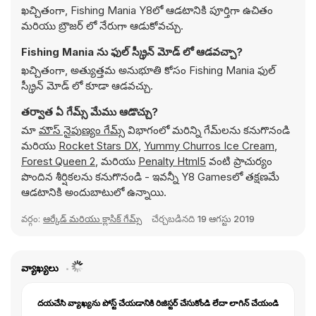
ఖచ్చితంగా, Fishing Mania Y8లో ఆడటానికి పూర్తిగా ఉచితం
మరియు బ్రౌజర్ లో నేరుగా ఆడుకోవచ్చు.
Fishing Mania ను ఫుల్ స్క్రీన్ మోడ్ లో ఆడవచ్చా?
ఖచ్చితంగా, అత్యుత్తమ అనుభూతి కోసం Fishing Mania ఫుల్
స్క్రీన్ మోడ్ లో కూడా ఆడవచ్చు.
తర్వాత ఏ గేమ్స్ మేము ఆడొచ్చు?
మా
మౌస్ నైపుణ్యం గేమ్స్
విభాగంలో మరిన్ని గేమ్‌లను కనుగొనండి
మరియు
Rocket Stars DX
,
Yummy Churros Ice Cream
,
Forest Queen 2
, మరియు
Penalty Html5
వంటి ప్రాచుర్యం
పొందిన శీర్షికలను కనుగొనండి - ఇవన్నీ Y8 Gamesలో తక్షణమే
ఆడటానికి అందుబాటులో ఉన్నాయి.
వర్గం:
ఆర్కేడ్ మరియు క్లాసిక్ గేమ్స్
చేర్చబడినది
19 ఆగస్టు 2019
వ్యాఖ్యలు
దయచేసి వ్యాఖ్యను పోస్ట్ చేయడానికి రిజిస్టర్ చేసుకోండి లేదా లాగిన్ చేయండి