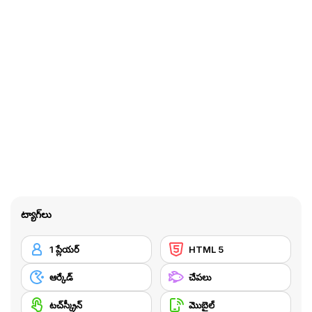
ట్యాగ్‌లు
1 ప్లేయర్
HTML 5
ఆర్కేడ్
చేపలు
టచ్‌స్క్రీన్
మొబైల్