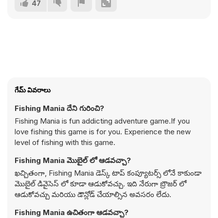
47
గేమ్ వివరాలు
Fishing Mania దేని గురించి?
Fishing Mania is fun addicting adventure game.If you
love fishing this game is for you. Experience the new
level of fishing with this game.
Fishing Mania మొబైల్ లో ఆడవచ్చా?
ఖచ్చితంగా, Fishing Mania డెస్క్ టాప్ కంప్యూటర్స్ లోనే కాకుండా
మొబైల్ డివైసెస్ లో కూడా ఆడుకోవచ్చు. ఇది నేరుగా బ్రౌజర్ లో
ఆడుకోవచ్చు మరియు డౌన్లోడ్ చేయాల్సిన అవసరం లేదు.
Fishing Mania ఉచితంగా ఆడవచ్చా?