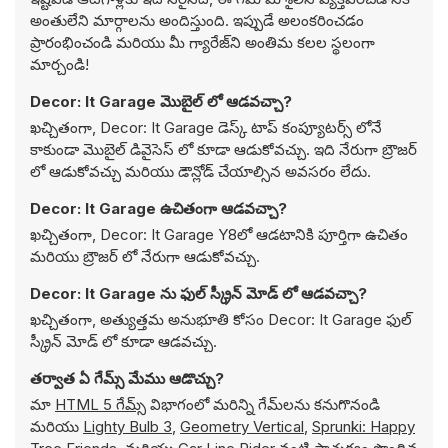
అంతులేని మార్గాలను అందిస్తుంది. ఇప్పుడే అలంకరించడం
ప్రారంభించండి మరియు మీ గ్యారేజ్‌ని అంతిమ కలల స్థలంగా
మార్చండి!
Decor: It Garage మొబైల్ లో ఆడవచ్చా?
ఖచ్చితంగా, Decor: It Garage డెస్క్ టాప్ కంప్యూటర్స్ లోనే
కాకుండా మొబైల్ డివైసెస్ లో కూడా ఆడుకోవచ్చు. ఇది నేరుగా బ్రౌజర్
లో ఆడుకోవచ్చు మరియు డౌన్లోడ్ చేయాల్సిన అవసరం లేదు.
Decor: It Garage ఉచితంగా ఆడవచ్చా?
ఖచ్చితంగా, Decor: It Garage Y8లో ఆడటానికి పూర్తిగా ఉచితం
మరియు బ్రౌజర్ లో నేరుగా ఆడుకోవచ్చు.
Decor: It Garage ను ఫుల్ స్క్రీన్ మోడ్ లో ఆడవచ్చా?
ఖచ్చితంగా, అత్యుత్తమ అనుభూతి కోసం Decor: It Garage ఫుల్
స్క్రీన్ మోడ్ లో కూడా ఆడవచ్చు.
తర్వాత ఏ గేమ్స్ మేము ఆడొచ్చు?
మా
HTML 5 గేమ్స్
విభాగంలో మరిన్ని గేమ్‌లను కనుగొనండి
మరియు
Lighty Bulb 3
,
Geometry Vertical
,
Sprunki: Happy