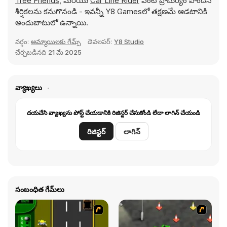
Tree Friends
, మరియు
Car Line Rider
వంటి ప్రాచుర్యం పొందిన
శీర్షికలను కనుగొనండి - ఇవన్నీ Y8 Gamesలో తక్షణమే ఆడటానికి
అందుబాటులో ఉన్నాయి.
వర్గం:
అమ్మాయిలకు గేమ్స్
డెవలపర్:
Y8 Studio
చేర్చబడినది
21 మే 2025
వ్యాఖ్యలు
దయచేసి వ్యాఖ్యను పోస్ట్ చేయడానికి రిజిస్టర్ చేసుకోండి లేదా లాగిన్ చేయండి
రిజిస్టర్
లాగిన్
సంబంధిత గేమ్‌లు