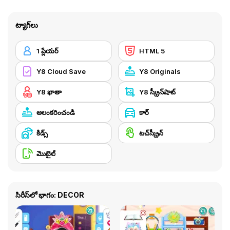
ట్యాగ్‌లు
1 ప్లేయర్
HTML 5
Y8 Cloud Save
Y8 Originals
Y8 ఖాతా
Y8 స్క్రీన్‌షాట్
అలంకరించండి
కార్
కిడ్స్
టచ్‌స్క్రీన్
మొబైల్
సిరీస్‌లో భాగం: DECOR