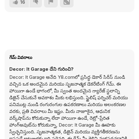
16
గేమ్ వివరాలు
Decor: It Garage దేని గురించి?
Decor: It Garage అనేది Y8.comలో ప్రసిద్ధ డెకార్ సిరీస్ నుండి
వచ్చిన ఒక అందమైన మరియు సృజనాత్మక డెకరేటింగ్ గేమ్. ఈ
హాయిగా ఉండే భాగంలో, మీ స్వంత అందమైన గ్యారేజ్ స్థలాన్ని
డిజైన్ చేసుకునే అవకాశం మీకు లభిస్తుంది. స్టైలిష్ ఫర్నిచర్ మరియు
పనిముట్ల నుండి రంగురంగుల ఉపకరణాలు మరియు అలంకరణల
వరకు, ప్రతి వివరాలు మీ ఇష్టం. మీరు నాజూకైన, ఆధునిక
వర్క్‌షాప్‌ను కోరుకున్నా లేదా హాయిగా ఉండే, రెట్రో-ప్రేరిత
హాంగ్‌అవుట్‌ను కోరుకున్నా, Decor: It Garage మీ ఊహకు
స్వేచ్ఛనిస్తుంది. సృజనాత్మకత, డిజైన్ మరియు వ్యక్తిగతీకరణను
ఇష్టపడే ఆటగాళ్లకు ఇది సరైనది, ఈ గేమ్ మీ శైలిని వ్యక్తపరచడానికి