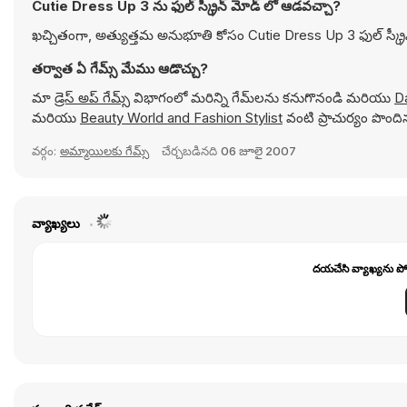
Cutie Dress Up 3 ను ఫుల్ స్క్రీన్ మోడ్ లో ఆడవచ్చా?
ఖచ్చితంగా, అత్యుత్తమ అనుభూతి కోసం Cutie Dress Up 3 ఫుల్ స్క్ర
తర్వాత ఏ గేమ్స్ మేము ఆడొచ్చు?
మా
డ్రెస్ అప్ గేమ్స్
విభాగంలో మరిన్ని గేమ్‌లను కనుగొనండి మరియు
D
మరియు
Beauty World and Fashion Stylist
వంటి ప్రాచుర్యం పొంద
వర్గం:
అమ్మాయిలకు గేమ్స్
చేర్చబడినది
06 జూలై 2007
వ్యాఖ్యలు
దయచేసి వ్యాఖ్యను పోస్ట