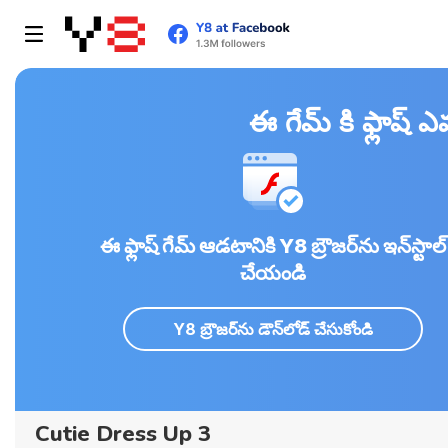
ఈ గేమ్ కి ఫ్లాష్
ఈ ఫ్లాష్ గేమ్ ఆడటానికి Y8 బ్రౌజర్‌ను ఇన్‌స్టాల్
చేయండి
Y8 బ్రౌజర్‌ను డౌన్‌లోడ్ చేసుకోండి
Cutie Dress Up 3