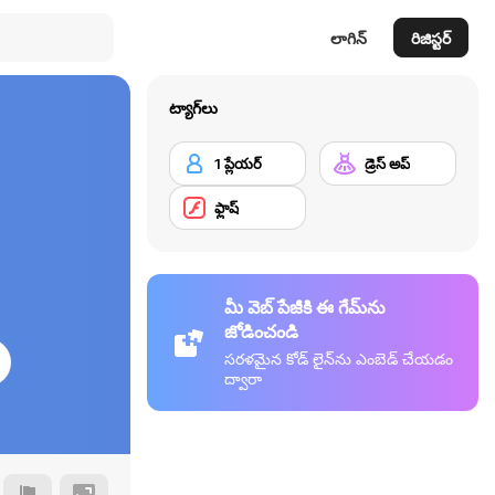
లాగిన్
రిజిస్టర్
ట్యాగ్‌లు
1 ప్లేయర్
డ్రెస్ అప్
ఫ్లాష్
మీ వెబ్ పేజీకి ఈ గేమ్‌ను
జోడించండి
సరళమైన కోడ్ లైన్‌ను ఎంబెడ్ చేయడం
ద్వారా