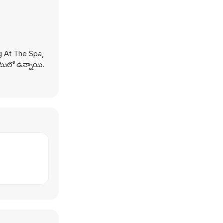
g At The Spa
,
ాటులో ఉన్నాయి.