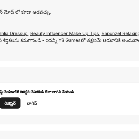
ీన్ మోడ్ లో కూడా ఆడవచ్చు.
ahlia Dressup
,
Beauty Influencer Make Up Tips
,
Rapunzel Relaxin
ిన శీర్షికలను కనుగొనండి - ఇవన్నీ Y8 Gamesలో తక్షణమే ఆడటానికి అందుబ
్ చేయడానికి రిజిస్టర్ చేసుకోండి లేదా లాగిన్ చేయండి
రిజిస్టర్
లాగిన్