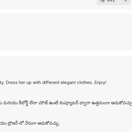
ty. Dress her up with different elegant clothes. Enjoy!
మే మరియు కీబోర్డ్ లేదా మౌజ్ ఉంటే కంప్యూటర్ ద్వారా ఉత్తమంగా ఆడుకోవచ్చు
ు బ్రౌజర్ లో నేరుగా ఆడుకోవచ్చు.