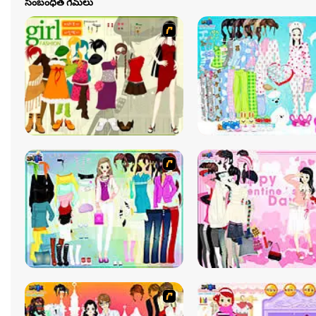
సంబంధిత గేమ్‌లు