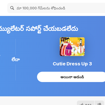
 ఎమ్యులేటర్ సపోర్ట్ చేయబడలేదు
లేదా
Cutie Dress Up 3
అయినా ఆడండి
842