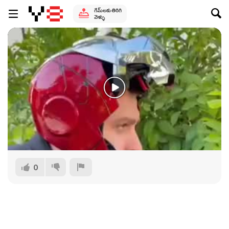
గేమ్‌లకు తిరిగి
వెళ్ళు
0