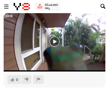
గేమ్‌లకు తిరిగి
వెళ్ళు
0