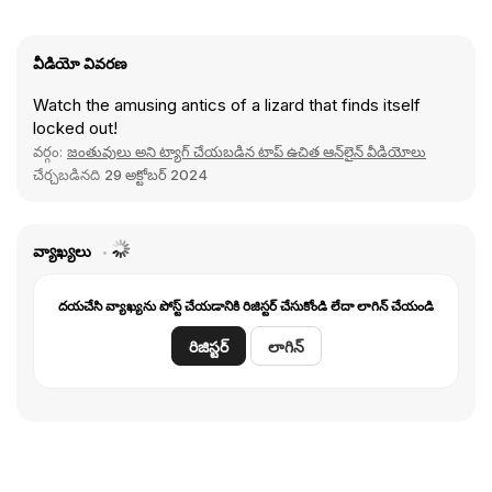
వీడియో వివరణ
Watch the amusing antics of a lizard that finds itself
locked out!
వర్గం:
జంతువులు అని ట్యాగ్ చేయబడిన టాప్ ఉచిత ఆన్‌లైన్ వీడియోలు
చేర్చబడినది
29 అక్టోబర్ 2024
వ్యాఖ్యలు
దయచేసి వ్యాఖ్యను పోస్ట్ చేయడానికి రిజిస్టర్ చేసుకోండి లేదా లాగిన్ చేయండి
రిజిస్టర్
లాగిన్