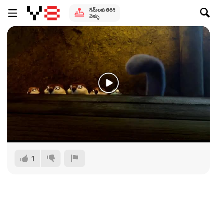
గేమ్‌లకు తిరిగి
వెళ్ళు
1