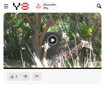
గేమ్‌లకు తిరిగి
వెళ్ళు
7