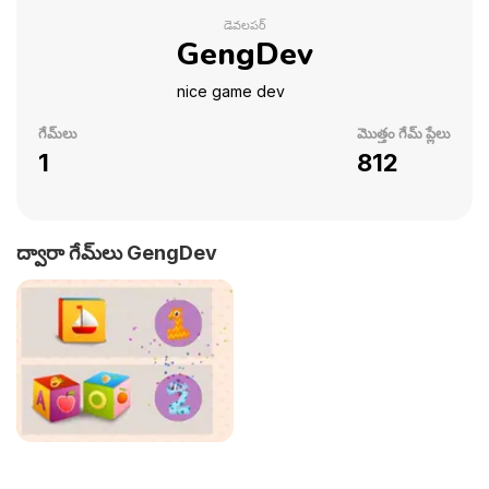
డెవలపర్
GengDev
nice game dev
గేమ్‌లు
మొత్తం గేమ్ ప్లేలు
1
812
ద్వారా గేమ్‌లు GengDev